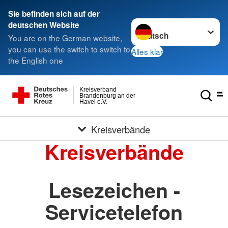
Sie befinden sich auf der
Sprache wechseln zu
deutschen Website
You are on the German website,
you can use the switch to switch to
Alles klar
the English one
Kreisverband
Brandenburg an der
Havel e.V.
Kreisverbände
Kreisverbände
Lesezeichen -
Servicetelefon