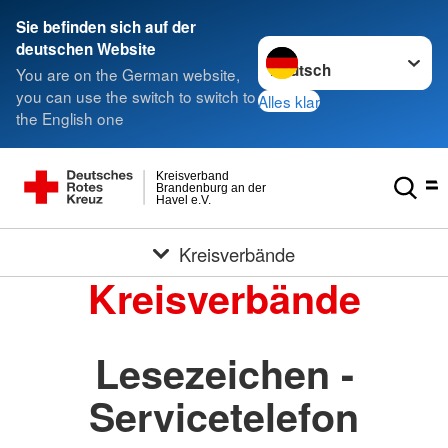
Sie befinden sich auf der
Sprache wechseln zu
deutschen Website
You are on the German website,
you can use the switch to switch to
Alles klar
the English one
Kreisverband
Brandenburg an der
Havel e.V.
Kreisverbände
Kreisverbände
Lesezeichen -
Servicetelefon