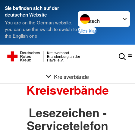
Sie befinden sich auf der
Sprache wechseln zu
deutschen Website
You are on the German website,
you can use the switch to switch to
Alles klar
the English one
Kreisverband
Brandenburg an der
Havel e.V.
Kreisverbände
Kreisverbände
Lesezeichen -
Servicetelefon