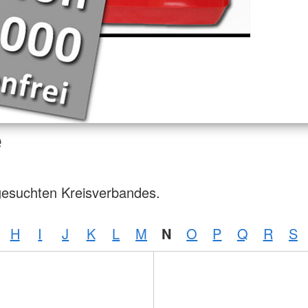
e
gesuchten Kreisverbandes.
H
I
J
K
L
M
N
O
P
Q
R
S