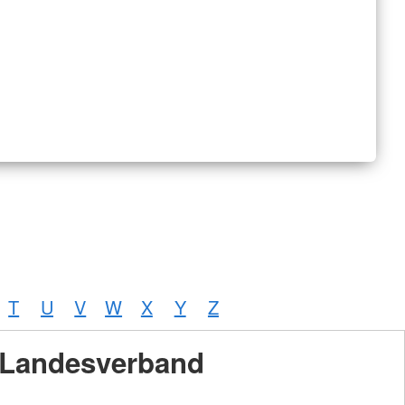
T
U
V
W
X
Y
Z
Landesverband
Foto:
A.
Zelck /