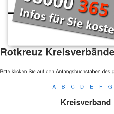
Rotkreuz Kreisverbänd
Bitte klicken Sie auf den Anfangsbuchstaben des 
A
B
C
D
E
F
G
Kreisverband