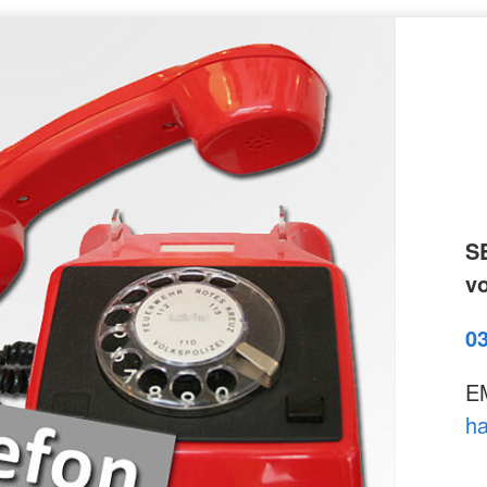
S
vo
0
E
ha