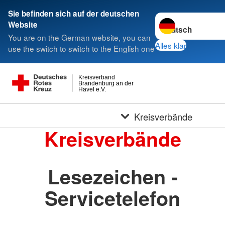
Sie befinden sich auf der deutschen
Sprache wechseln 
Website
You are on the German website, you can
Alles klar
use the switch to switch to the English one
Kreisverband
Brandenburg an der
Havel e.V.
Kreisverbände
Kreisverbände
Lesezeichen -
Servicetelefon