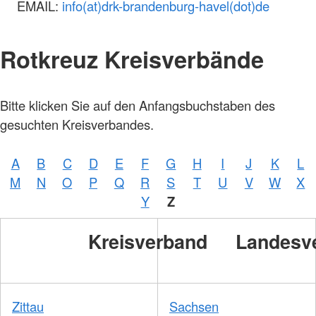
EMAIL:
info(at)drk-brandenburg-havel(dot)de
Rotkreuz Kreisverbände
Foto:
Bitte klicken Sie auf den Anfangsbuchstaben des
A.
Zelck /
gesuchten Kreisverbandes.
DRKS,
Karte:
©…
A
B
C
D
E
F
G
H
I
J
K
L
Foto:
A.
M
N
O
P
Q
R
S
T
U
V
W
X
Zelck /
DRK-
Y
Z
Service
GmbH
Kreisverband
Landesv
Zittau
Sachsen