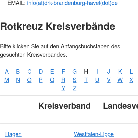
EMAIL:
info(at)drk-brandenburg-havel(dot)de
Rotkreuz Kreisverbände
Foto:
Bitte klicken Sie auf den Anfangsbuchstaben des
A.
Zelck /
gesuchten Kreisverbandes.
DRKS,
Karte:
©…
A
B
C
D
E
F
G
H
I
J
K
L
Foto:
A.
M
N
O
P
Q
R
S
T
U
V
W
X
Zelck /
DRK-
Y
Z
Service
GmbH
Kreisverband
Landesv
Hagen
Westfalen-Lippe