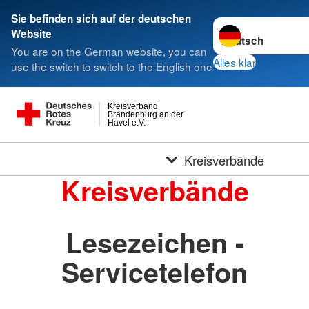
Sie befinden sich auf der deutschen
Sprache wechseln 
Website
You are on the German website, you can
Alles klar
use the switch to switch to the English one
Kreisverband
Brandenburg an der
Havel e.V.
Kreisverbände
Kreisverbände
Lesezeichen -
Servicetelefon