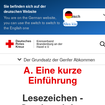
Sie befinden sich auf der
Sprache wechseln zu
deutschen Website
You are on the German website,
you can use the switch to switch to
Alles klar
the English one
Kreisverband
Brandenburg an der
Havel e.V.
Der Grundsatz der Genfer Abkommen
A. Eine kurze
Einführung
Lesezeichen -