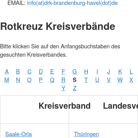
EMAIL:
info(at)drk-brandenburg-havel(dot)de
Rotkreuz Kreisverbände
Foto:
Bitte klicken Sie auf den Anfangsbuchstaben des
A.
Zelck /
gesuchten Kreisverbandes.
DRKS,
Karte:
©…
A
B
C
D
E
F
G
H
I
J
K
L
Foto:
A.
M
N
O
P
Q
R
S
T
U
V
W
X
Zelck /
DRK-
Y
Z
Service
GmbH
Kreisverband
Landesv
Saale-Orla
Thüringen