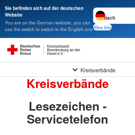
Sie befinden sich auf der deutschen
Sprache wechseln 
Website
You are on the German website, you can
Alles klar
use the switch to switch to the English one
Kreisverband
Brandenburg an der
Havel e.V.
Kreisverbände
Kreisverbände
Lesezeichen -
Servicetelefon