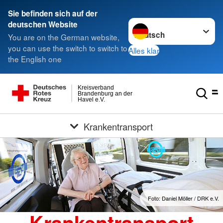
Sie befinden sich auf der
Sprache wechseln zu
deutschen Website
You are on the German website,
you can use the switch to switch to
Alles klar
the English one
Kreisverband
Brandenburg an der
Havel e.V.
Krankentransport
Foto: Daniel Möller / DRK e.V.
Krankentransport